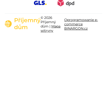
© 2026
Příjemný
Oprogramowanie e-
Příjemný
commerce
dům
dům |
Mapa
BINARGON.cz
witryny