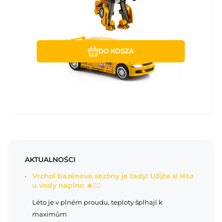
Porównać
Ulubiony
DO KOSZA
AKTUALNOŚCI
Vrchol bazénové sezóny je tady! Užijte si léto
u vody naplno ☀️🏊‍♂️
Léto je v plném proudu, teploty šplhají k
maximům