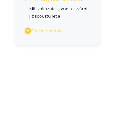
Milí zákazníci, jsme tu s vámi
již spoustu let a
Ďalšie novinky