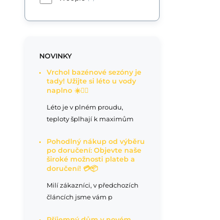
NOVINKY
Vrchol bazénové sezóny je
tady! Užijte si léto u vody
naplno ☀️🏊‍♂️
Léto je v plném proudu,
teploty šplhají k maximům
Pohodlný nákup od výběru
po doručení: Objevte naše
široké možnosti plateb a
doručení! 💳📦
Milí zákazníci, v předchozích
článcích jsme vám p
Příjemný dům v novém