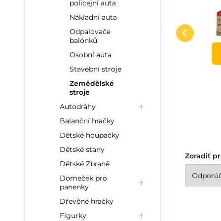
ZĽAVA
policejní auta
sterowany kombajn
Zdalnie sterowany kombajn
Mo
rc zabawka na pilota
Obľúbený
Porovnať
Nákladní auta
jest wiernym odwzorowanie
tr
światło dźwięk bańki
DO KOŠÍKA
Odpalovače
prawdziwej maszyny.
ko
mydlane zielony
balónků
✨światło -dźwięk
Vl
Osobní auta
Stavební stroje
Zemědělské
stroje
Autodráhy
Balanční hračky
Dětské houpačky
Dětské stany
Zoradiť p
Dětské Zbraně
Domeček pro
panenky
Dřevěné hračky
Figurky