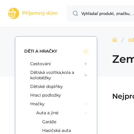
Příjemný dům
DĚ
DĚTI A HRAČKY
Zem
Cestování
Dětská vozítka,kola a
koloběžky
Dětské doplňky
Nejpr
Hrací podložky
Hračky
Auta a jiné
Garáže
Kód:
EAN:
Kód dod.:
i700_4255787501066
8596521012858
C0676
Skladom
5+
ks
RA
-5%
29.52
EUR
Záruka
24 mesiacov
31.06
EUR
Hasičská auta
Lebula zdalnie
T