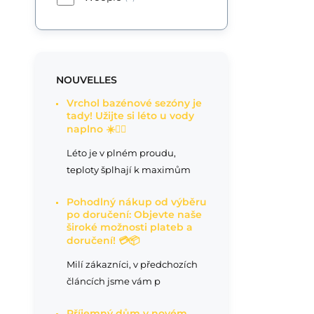
NOUVELLES
Vrchol bazénové sezóny je
tady! Užijte si léto u vody
naplno ☀️🏊‍♂️
Léto je v plném proudu,
teploty šplhají k maximům
Pohodlný nákup od výběru
po doručení: Objevte naše
široké možnosti plateb a
doručení! 💳📦
Milí zákazníci, v předchozích
článcích jsme vám p
Příjemný dům v novém