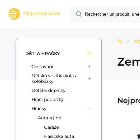
Příjemný dům
DĚ
DĚTI A HRAČKY
Zem
Cestování
Dětská vozítka,kola a
koloběžky
Dětské doplňky
Nejpr
Hrací podložky
Hračky
Auta a jiné
Garáže
Code:
Code du four.:
EAN:
i700_5903039731028
5903039731028
KX5309
En stock
5+
ks
Kik Sp. z o. o. Sp. k.
%
18.47
EUR
Hasičská auta
Farma traktor