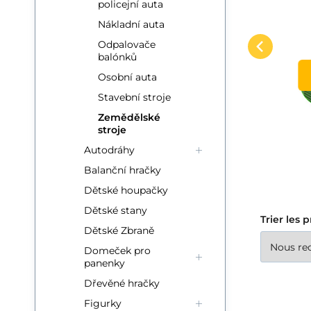
ION
policejní auta
maszyny rolnicze
s
Fantastyczne
Zd
ciągnik do skręcania
r
Comparer
Préféré
Nákladní auta
gospodarstwo rolne z
je
jn
zwierzęta wkrętarka
ś
AU PANIER
Odpalovače
wieloma akcesoriami.
pr
balónků
ta
Wszystkie pojazdy są
✨ś
Osobní auta
rozkręcane za pomocą
Stavební stroje
dołączonego zabawkowego
Zemědělské
śrubokręta. Zestaw wpłynie
stroje
na rozwój motoryczny i
Autodráhy
rozwinie wyobraźnię
Balanční hračky
dziecka. Zasilanie: 2 baterie
Dětské houpačky
AAA (brak w zestawie).
Dětské stany
Trier les 
Dětské Zbraně
Domeček pro
panenky
Dřevěné hračky
Figurky