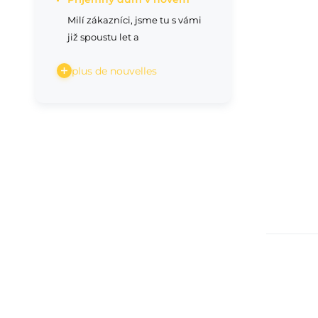
Milí zákazníci, jsme tu s vámi
již spoustu let a
plus de nouvelles