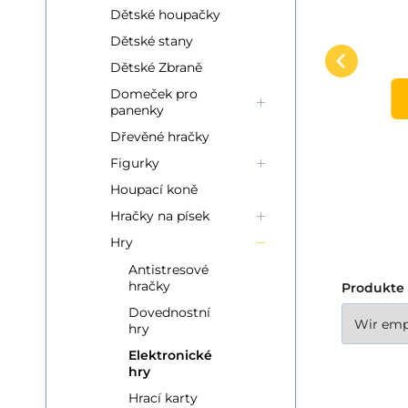
Herní Konzole -
Skládací retro herní konzole
In
Dětské houpačky
ná
Skládací, 240
Vergleichen Sie
Favorit
s 240 vestavěnými hrami v
i 
Dětské stany
em
Klasických Her,
k
IN DEN KORB
kapesním provedení.
za
Modrá
Dětské Zbraně
Stylový design inspirovaný
Cz
Domeček pro
panenky
Gameboyem, barevný 2,8"
Dřevěné hračky
displej a snadné ovládání.
Ideální zábava na cesty i pro
Figurky
domácí hraní.
Houpací koně
Hračky na písek
Hry
Antistresové
hračky
Produkte 
Dovednostní
hry
Elektronické
hry
Hrací karty