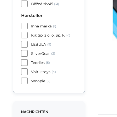
Běžné zboží
(31)
Hersteller
Inna marka
(1)
Kik Sp. z o. o. Sp. k.
(6)
LEBULA
(9)
SilverGear
(3)
Teddies
(5)
Voltik toys
(4)
Woopie
(2)
NACHRICHTEN