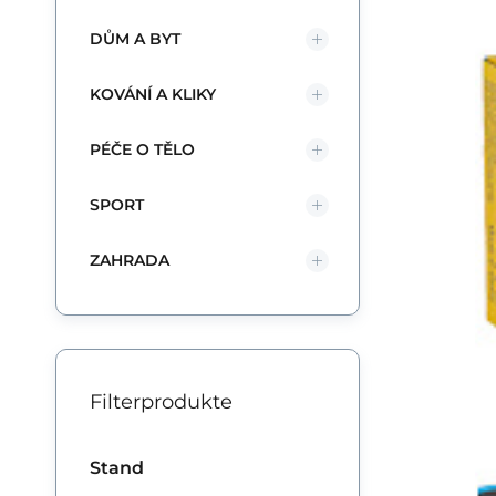
DŮM A BYT
Kik
In
KOVÁNÍ A KLIKY
ro
po
PÉČE O TĚLO
SPORT
ZAHRADA
Filterprodukte
Stand