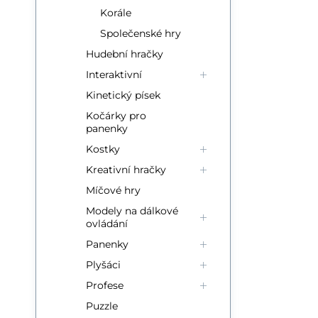
Korále
Sil
Společenské hry
Sk
Hudební hračky
St
Interaktivní
Kinetický písek
Kočárky pro
panenky
Kostky
Kreativní hračky
Míčové hry
Modely na dálkové
ovládání
Panenky
Plyšáci
Profese
Puzzle