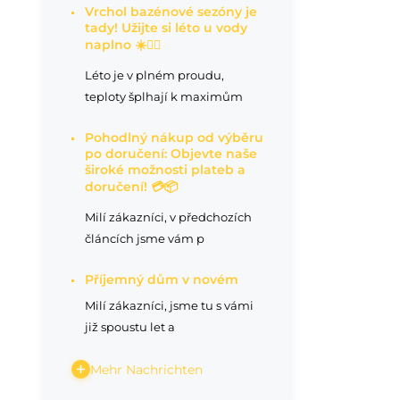
Vrchol bazénové sezóny je
tady! Užijte si léto u vody
Te
naplno ☀️🏊‍♂️
Kl
Léto je v plném proudu,
teploty šplhají k maximům
Pohodlný nákup od výběru
po doručení: Objevte naše
široké možnosti plateb a
doručení! 💳📦
Milí zákazníci, v předchozích
článcích jsme vám p
Příjemný dům v novém
Milí zákazníci, jsme tu s vámi
již spoustu let a
Mehr Nachrichten