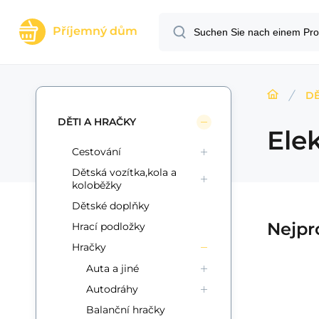
Příjemný dům
DĚ
DĚTI A HRAČKY
Ele
Cestování
Dětská vozítka,kola a
koloběžky
Dětské doplňky
Nejpr
Hrací podložky
Hračky
Auta a jiné
Autodráhy
Code:
Anbietercode:
EAN:
i700_8711568101338
8711568101338
58879711
auf Lager
5+
ks
SilverGear
26.49
EUR
Balanční hračky
cí
Silvergear Retro