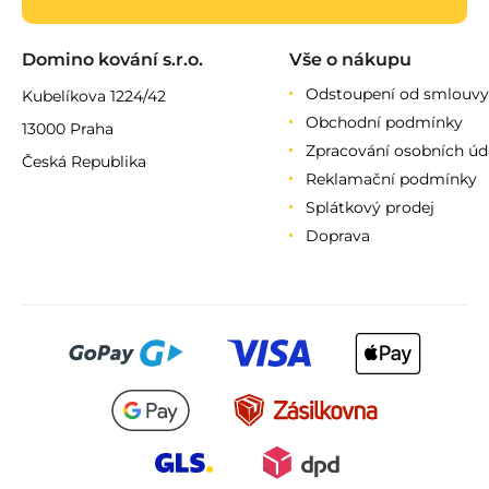
Domino kování s.r.o.
Vše o nákupu
Odstoupení od smlouvy
Kubelíkova 1224/42
Obchodní podmínky
13000 Praha
Zpracování osobních úd
Česká Republika
Reklamační podmínky
Splátkový prodej
Doprava