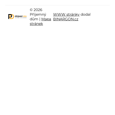
© 2026
Příjemný
WWW stránky
dodal
dům |
Mapa
BINARGON.cz
stránek