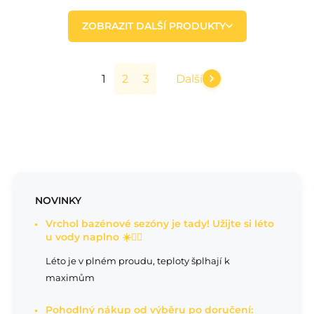
ZOBRAZIT DALŠÍ PRODUKTY
1
2
3
Další
NOVINKY
Vrchol bazénové sezóny je tady! Užijte si léto
u vody naplno ☀️🏊‍♂️
Léto je v plném proudu, teploty šplhají k
maximům
Pohodlný nákup od výběru po doručení: