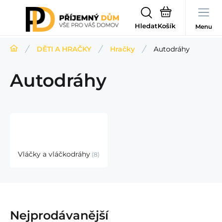
Hledat
Menu
DĚTI A HRAČKY
Hračky
Autodráhy
Autodráhy
Vláčky a vláčkodráhy
8
Nejprodávanější