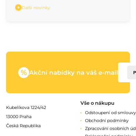
Další novinky
%
Akční nabídky na váš e-mail
P
Vše o nákupu
Kubelíkova 1224/42
Odstoupení od smlouvy
13000 Praha
Obchodní podmínky
Česká Republika
Zpracování osobních úd