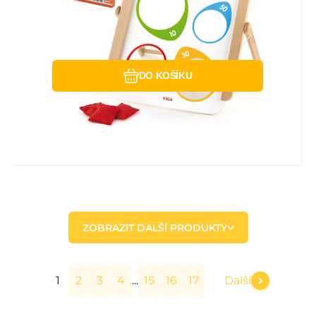
stojan. Hra spočívá v házení sáčky na cíl.
Porovnat
Oblíbený
DO KOŠÍKU
ZOBRAZIT DALŠÍ PRODUKTY
...
1
2
3
4
15
16
17
Další