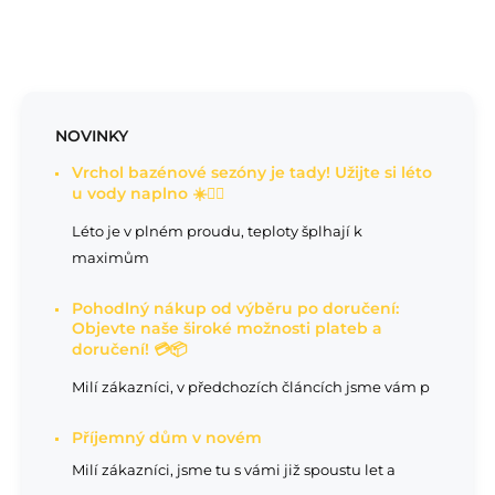
NOVINKY
Vrchol bazénové sezóny je tady! Užijte si léto
u vody naplno ☀️🏊‍♂️
Léto je v plném proudu, teploty šplhají k
maximům
Pohodlný nákup od výběru po doručení:
Objevte naše široké možnosti plateb a
doručení! 💳📦
Milí zákazníci, v předchozích článcích jsme vám p
Příjemný dům v novém
Milí zákazníci, jsme tu s vámi již spoustu let a