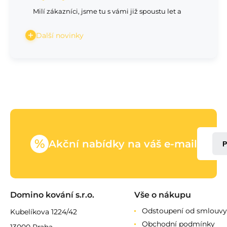
Milí zákazníci, jsme tu s vámi již spoustu let a
Další novinky
%
Akční nabídky na váš e-mail
P
Domino kování s.r.o.
Vše o nákupu
Odstoupení od smlouvy
Kubelíkova 1224/42
Obchodní podmínky