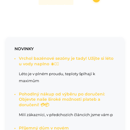
NOVINKY
Vrchol bazénové sezóny je tady! Užijte si léto
u vody naplno ☀️🏊‍♂️
Léto je v plném proudu, teploty šplhají k
maximům
Pohodlný nákup od výběru po doručení:
Objevte naše široké možnosti plateb a
doručení! 💳📦
Milí zákazníci, v předchozích článcích jsme vám p
Příjemný dům v novém