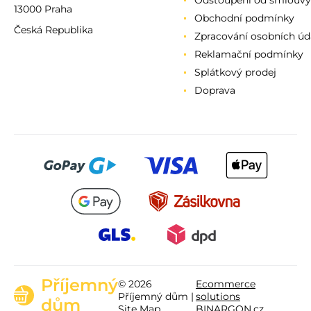
Odstoupení od smlouvy
13000 Praha
Obchodní podmínky
Česká Republika
Zpracování osobních úd
Reklamační podmínky
Splátkový prodej
Doprava
Příjemný
© 2026
Ecommerce
Příjemný dům |
solutions
dům
Site Map
BINARGON.cz