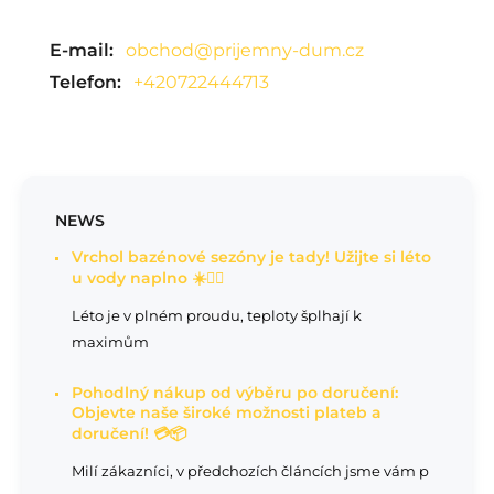
E-mail:
obchod@prijemny-dum.cz
Telefon:
+420722444713
NEWS
Vrchol bazénové sezóny je tady! Užijte si léto
u vody naplno ☀️🏊‍♂️
Léto je v plném proudu, teploty šplhají k
maximům
Pohodlný nákup od výběru po doručení:
Objevte naše široké možnosti plateb a
doručení! 💳📦
Milí zákazníci, v předchozích článcích jsme vám p