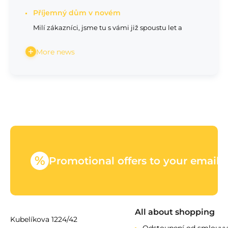
Příjemný dům v novém
Milí zákazníci, jsme tu s vámi již spoustu let a
More news
%
Promotional offers to your email
All about shopping
Kubelíkova 1224/42