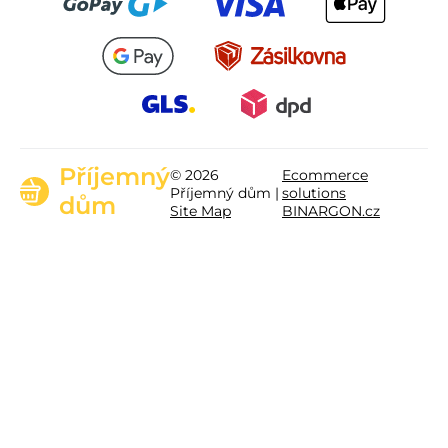
Příjemný
© 2026
Ecommerce
Příjemný dům |
solutions
dům
Site Map
BINARGON.cz