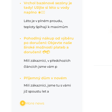
Vrchol bazénové sezóny je
tady! Užijte si léto u vody
naplno ☀️🏊‍♂️
Léto je v plném proudu,
teploty šplhají k maximům
Pohodlný nákup od výběru
po doručení: Objevte naše
široké možnosti plateb a
doručení! 💳📦
Milí zákazníci, v předchozích
článcích jsme vám p
Příjemný dům v novém
Milí zákazníci, jsme tu s vámi
Zd
již spoustu let a
More news