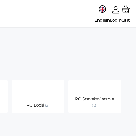
English
Login
Cart
RC Stavební stroje
RC Lodě
2
13