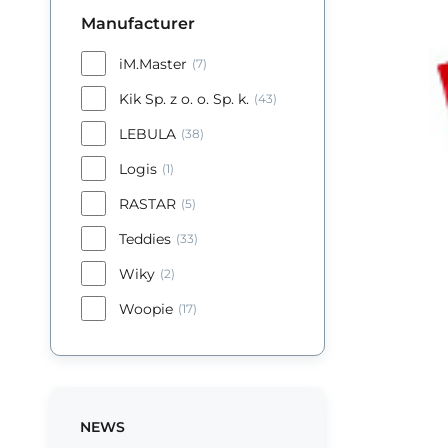
Manufacturer
iM.Master
(7)
Kik Sp. z o. o. Sp. k.
(43)
LEBULA
(38)
Logis
(1)
RASTAR
(5)
Teddies
(33)
Wiky
(2)
Woopie
(17)
NEWS