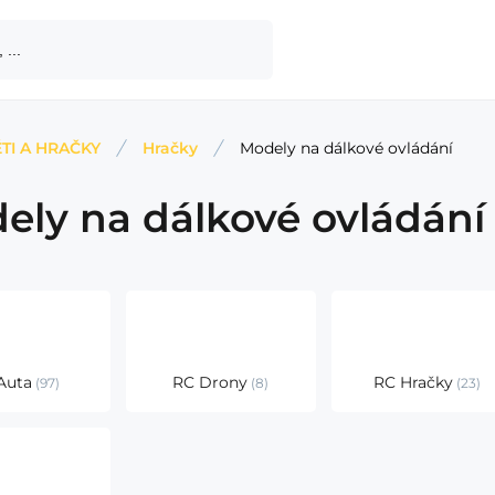
TI A HRAČKY
Hračky
Modely na dálkové ovládání
ely na dálkové ovládání
Auta
RC Drony
RC Hračky
97
8
23