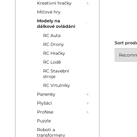
Porusza się we wszystkich
Kreativní hračky
kierunkach oraz podąża za
Míčové hry
osobą kierującą. Wymiary:
Modely na
dálkové ovládání
28 cm x 26 cm x 5 cm
RC Auta
Sort prod
RC Drony
RC Hračky
RC Lodě
RC Stavební
stroje
RC Vrtulníky
Panenky
Lo
Plyšáci
Ov
Profese
zp
Puzzle
vý
Roboti a
za
transformery