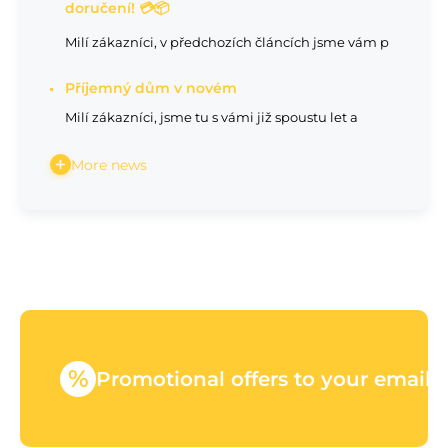
doručení! 💳📦
Milí zákazníci, v předchozích článcích jsme vám p
Příjemný dům v novém
Milí zákazníci, jsme tu s vámi již spoustu let a
More news
%
Promotional offers to your email