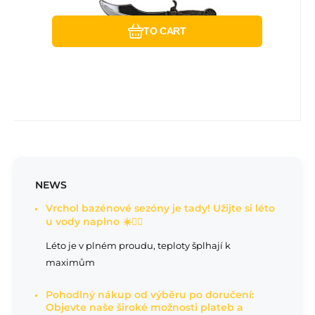
TO CART
NEWS
Vrchol bazénové sezóny je tady! Užijte si léto
u vody naplno ☀️🏊‍♂️
Léto je v plném proudu, teploty šplhají k
maximům
Pohodlný nákup od výběru po doručení:
Objevte naše široké možnosti plateb a