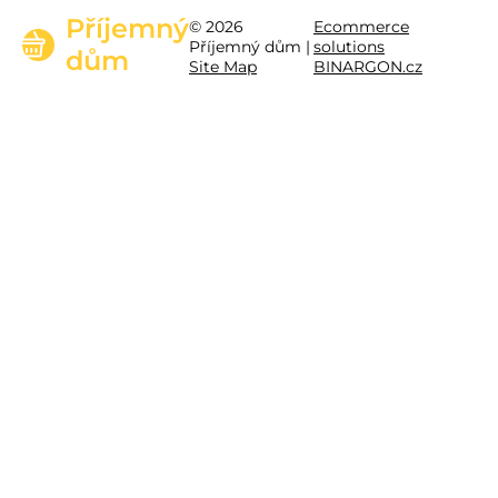
Příjemný
© 2026
Ecommerce
Příjemný dům |
solutions
dům
Site Map
BINARGON.cz