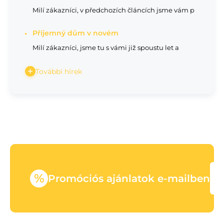
Milí zákazníci, v předchozích článcích jsme vám p
Příjemný dům v novém
Milí zákazníci, jsme tu s vámi již spoustu let a
További hírek
%
Promóciós ajánlatok e-mailben