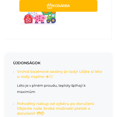
KOSÁRBA
ÚJDONSÁGOK
Vrchol bazénové sezóny je tady! Užijte si léto
u vody naplno ☀️🏊‍♂️
Léto je v plném proudu, teploty šplhají k
maximům
Pohodlný nákup od výběru po doručení:
Objevte naše široké možnosti plateb a
doručení! 💳📦