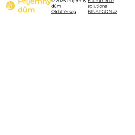
Příjemný
© 2026 Příjemný
Ecommerce
dům |
solutions
dům
Oldaltérkép
BINARGON.cz