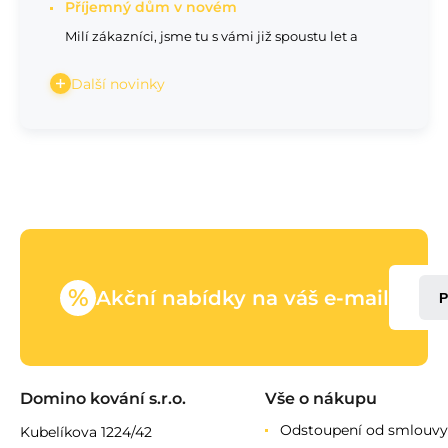
Příjemný dům v novém
Milí zákazníci, jsme tu s vámi již spoustu let a
Další novinky
%
Akční nabídky na váš e-mail
P
Domino kování s.r.o.
Vše o nákupu
Odstoupení od smlouvy
Kubelíkova 1224/42