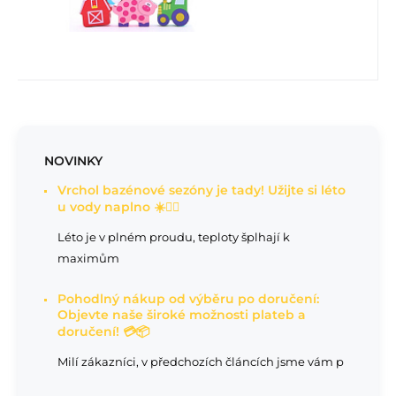
NOVINKY
Vrchol bazénové sezóny je tady! Užijte si léto
u vody naplno ☀️🏊‍♂️
Léto je v plném proudu, teploty šplhají k
maximům
Pohodlný nákup od výběru po doručení:
Objevte naše široké možnosti plateb a
doručení! 💳📦
Milí zákazníci, v předchozích článcích jsme vám p