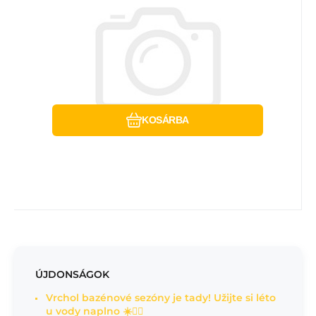
Hasonlítsa össze
Kedvenc
KOSÁRBA
ÚJDONSÁGOK
Vrchol bazénové sezóny je tady! Užijte si léto
u vody naplno ☀️🏊‍♂️