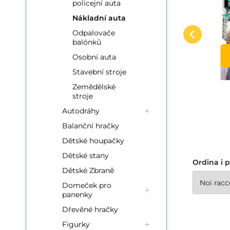
policejní auta
plast 25cm na
cí
Silničářské auto plné
Ma
setrvačník na baterie
Confrontare
Preferito
Nákladní auta
dopravních značek a
fa
se zvukem se
NEL CESTINO
Odpalovače
pomůcek potřebných pro
sp
světlem v krabici
balónků
32x19x12cm
práci každého silničáře.
zi
Osobní auta
Údržba sil
Stavební stroje
Zemědělské
stroje
Autodráhy
Balanční hračky
Dětské houpačky
Dětské stany
Ordina i p
Dětské Zbraně
Domeček pro
panenky
Dřevěné hračky
Figurky