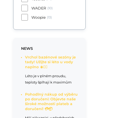
WADER
(10)
Woopie
(13)
NEWS
Vrchol bazénové sezóny je
tady! Užijte si léto u vody
naplno ☀️🏊‍♂️
Léto je v plném proudu,
teploty šplhají k maximům
Pohodlný nákup od výběru
po doručení: Objevte naše
široké možnosti plateb a
doručení! 💳📦
Milí zákazníci, v předchozích