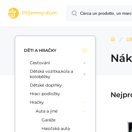
Příjemný dům
DĚ
DĚTI A HRAČKY
Nák
Cestování
Dětská vozítka,kola a
koloběžky
Dětské doplňky
Nejpr
Hrací podložky
Hračky
Auta a jiné
Garáže
2
Codice:
Codice vend.:
EAN:
i700_8592190855024
8592190855024
00850502
C
In magazzino
5+
ks
Teddies
Wo
16.82
EUR
ý
Auto silniční údržba
Hasičská auta
W