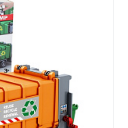
 1:16 Efekty Dźwiękowe i Świetlne
nalny, który z pewnością zachwyci każdego m
e