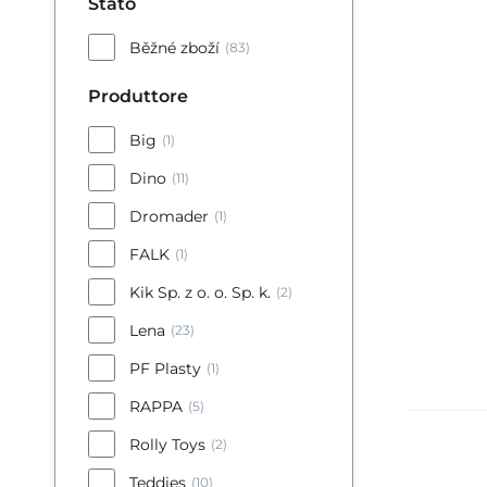
Stato
Běžné zboží
(83)
Produttore
Big
(1)
Dino
(11)
Dromader
(1)
FALK
(1)
Kik Sp. z o. o. Sp. k.
(2)
Lena
(23)
PF Plasty
(1)
RAPPA
(5)
Rolly Toys
(2)
Teddies
(10)