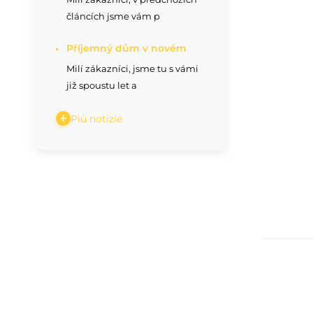
článcích jsme vám p
Příjemný dům v novém
Milí zákazníci, jsme tu s vámi
již spoustu let a
Più notizie