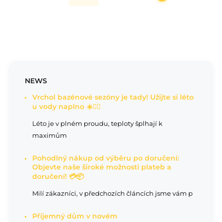
NEWS
Vrchol bazénové sezóny je tady! Užijte si léto
u vody naplno ☀️🏊‍♂️
Léto je v plném proudu, teploty šplhají k
maximům
Pohodlný nákup od výběru po doručení:
Objevte naše široké možnosti plateb a
doručení! 💳📦
Milí zákazníci, v předchozích článcích jsme vám p
Příjemný dům v novém