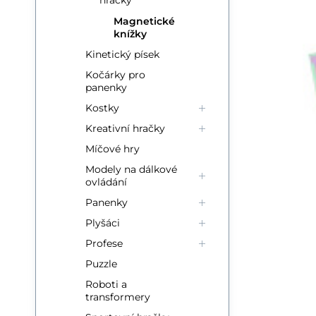
hračky
Magnetické
Kik
knížky
Św
Kinetický písek
sc
Kočárky pro
panenky
pu
Kostky
Kreativní hračky
Míčové hry
Modely na dálkové
ovládání
Panenky
Plyšáci
Profese
Puzzle
Roboti a
transformery