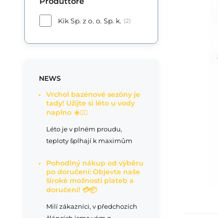
Produttore
Kik Sp. z o. o. Sp. k.
(2)
NEWS
Vrchol bazénové sezóny je
tady! Užijte si léto u vody
naplno ☀️🏊‍♂️
Léto je v plném proudu,
teploty šplhají k maximům
Pohodlný nákup od výběru
po doručení: Objevte naše
široké možnosti plateb a
doručení! 💳📦
Milí zákazníci, v předchozích