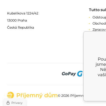
Tutto su
Kubelíkova 1224/42
Odstoup
13000 Praha
Obchod
Česká Republika
Zpracov
Reklam
Splátko
Doprav
Pou
jsme
Ně
vaš
Příjemný dům
© 2026 Příjemný dům |
Mappa
Privacy