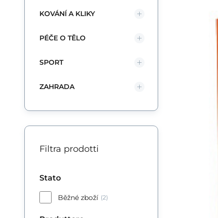
KOVÁNÍ A KLIKY
Kik
Św
PÉČE O TĚLO
ró
SPORT
ma
ZAHRADA
Filtra prodotti
Stato
Běžné zboží
(2)