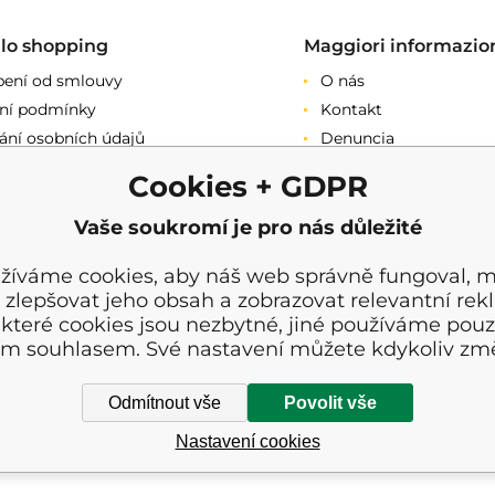
llo shopping
Maggiori informazio
ení od smlouvy
O nás
ní podmínky
Kontakt
ání osobních údajů
Denuncia
ační podmínky
revisione
Cookies + GDPR
vý prodej
a
Vaše soukromí je pro nás důležité
žíváme cookies, aby náš web správně fungoval, m
 zlepšovat jeho obsah a zobrazovat relevantní rek
které cookies jsou nezbytné, jiné používáme pouz
ím souhlasem. Své nastavení můžete kdykoliv změ
Odmítnout vše
Povolit vše
Nastavení cookies
 del sito