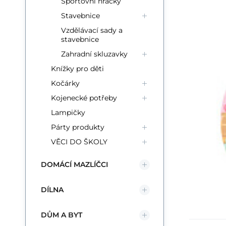
Sportovní hračky
Stavebnice
Vzdělávací sady a
stavebnice
Zahradní skluzavky
Knížky pro děti
Kočárky
Kojenecké potřeby
Lampičky
Párty produkty
VĚCI DO ŠKOLY
DOMÁCÍ MAZLÍČCI
DÍLNA
DŮM A BYT