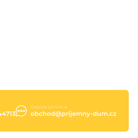
Oppure scrivici a
44713
obchod@prijemny-dum.cz