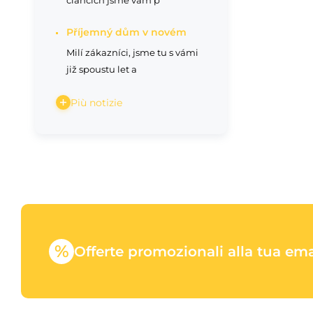
článcích jsme vám p
Příjemný dům v novém
Milí zákazníci, jsme tu s vámi
již spoustu let a
Più notizie
%
Offerte promozionali alla tua ema