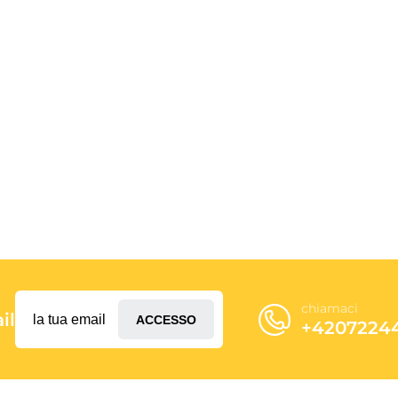
chiamaci
il
ACCESSO
+4207224