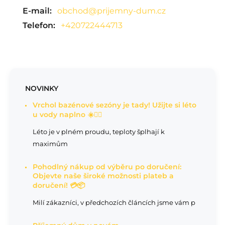
E-mail:
obchod@prijemny-dum.cz
Telefon:
+420722444713
NOVINKY
Vrchol bazénové sezóny je tady! Užijte si léto
u vody naplno ☀️🏊‍♂️
Léto je v plném proudu, teploty šplhají k
maximům
Pohodlný nákup od výběru po doručení:
Objevte naše široké možnosti plateb a
doručení! 💳📦
Milí zákazníci, v předchozích článcích jsme vám p