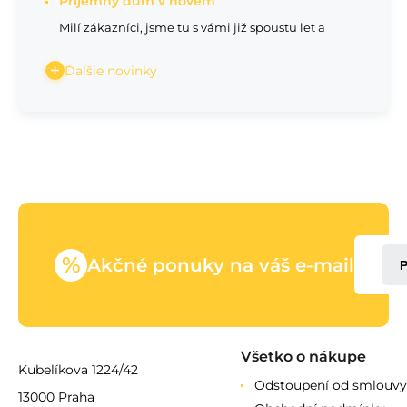
Příjemný dům v novém
Milí zákazníci, jsme tu s vámi již spoustu let a
Ďalšie novinky
%
Akčné ponuky na váš e-mail
Všetko o nákupe
Kubelíkova 1224/42
Odstoupení od smlouvy
13000 Praha