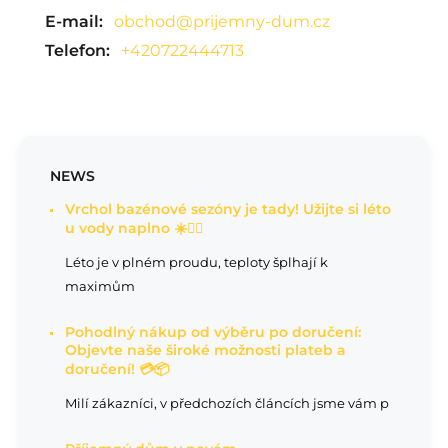
E-mail:
obchod@prijemny-dum.cz
Telefon:
+420722444713
NEWS
Vrchol bazénové sezóny je tady! Užijte si léto
u vody naplno ☀️🏊‍♂️
Léto je v plném proudu, teploty šplhají k
maximům
Pohodlný nákup od výběru po doručení:
Objevte naše široké možnosti plateb a
doručení! 💳📦
Milí zákazníci, v předchozích článcích jsme vám p