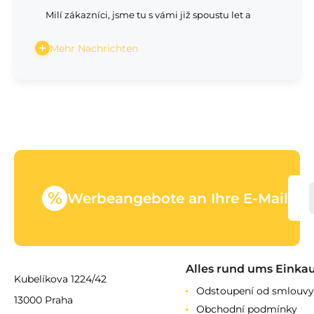
Milí zákazníci, jsme tu s vámi již spoustu let a
Mehr Nachrichten
%
Werbeangebote an Ihre E-Mail
Alles rund ums Einka
Kubelíkova 1224/42
Odstoupení od smlouvy
13000 Praha
Obchodní podmínky