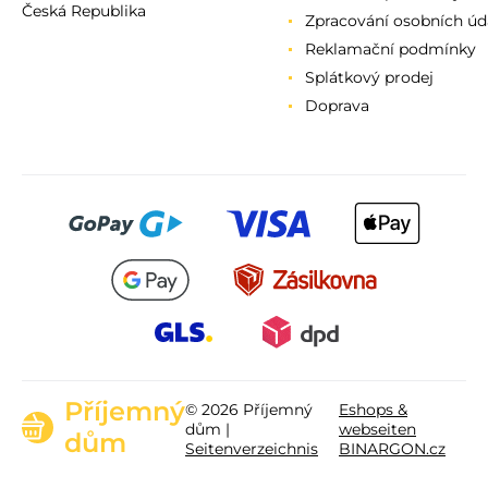
Česká Republika
Zpracování osobních úd
Reklamační podmínky
Splátkový prodej
Doprava
Příjemný
© 2026 Příjemný
Eshops &
dům |
webseiten
dům
Seitenverzeichnis
BINARGON.cz