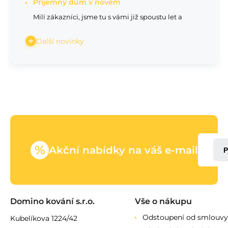
Příjemný dům v novém
Milí zákazníci, jsme tu s vámi již spoustu let a
Další novinky
%
Akční nabídky na váš e-mail
P
Domino kování s.r.o.
Vše o nákupu
Odstoupení od smlouvy
Kubelíkova 1224/42