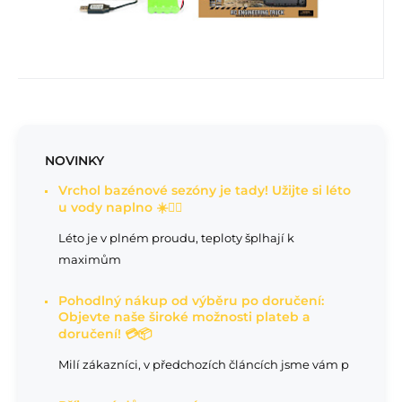
NOVINKY
Vrchol bazénové sezóny je tady! Užijte si léto
u vody naplno ☀️🏊‍♂️
Léto je v plném proudu, teploty šplhají k
maximům
Pohodlný nákup od výběru po doručení:
Objevte naše široké možnosti plateb a
doručení! 💳📦
Milí zákazníci, v předchozích článcích jsme vám p