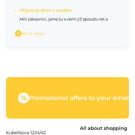
Příjemný dům v novém
Milí zákazníci, jsme tu s vámi již spoustu let a
More news
%
Promotional offers to your email
All about shopping
Kubelíkova 1224/42