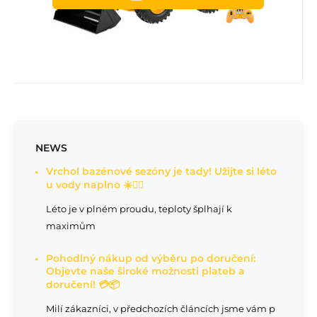
NEWS
Vrchol bazénové sezóny je tady! Užijte si léto
u vody naplno ☀️🏊‍♂️
Léto je v plném proudu, teploty šplhají k
maximům
Pohodlný nákup od výběru po doručení:
Objevte naše široké možnosti plateb a
doručení! 💳📦
Milí zákazníci, v předchozích článcích jsme vám p