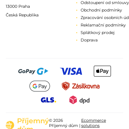
Odstoupení od smlouvy
13000 Praha
Obchodní podmínky
Česká Republika
Zpracování osobních úd
Reklamační podmínky
Splátkový prodej
Doprava
Příjemný
© 2026
Ecommerce
Příjemný dům |
solutions