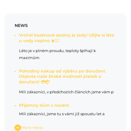
NEWS
Vrchol bazénové sezóny je tady! Užijte si léto
u vody naplno ☀️🏊‍♂️
Léto je v plném proudu, teploty šplhají k
maximům
Pohodlný nákup od výběru po doručení:
Objevte naše široké možnosti plateb a
doručení! 💳📦
Milí zákazníci, v předchozích článcích jsme vám p
Příjemný dům v novém
Milí zákazníci, jsme tu s vámi již spoustu let a
More news